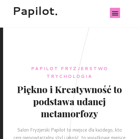
Papilot.
STRZYŻENIE GORĄCYMI NOŻYC
PAPILOT FRYZJERSTWO
TRYCHOLOGIA
Piękno i Kreatywność to
podstawa udanej
metamorfozy
Salon Fryzjerski Papilot to miejsce dla każdego, kto
ceni niepowtarzalny styl i jakość, to wyjątkowe miejsce