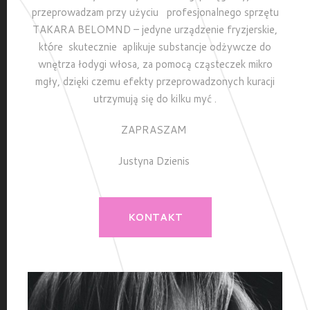
przeprowadzam przy użyciu profesjonalnego sprzętu
TAKARA BELOMND – jedyne urządzenie fryzjerskie,
które skutecznie aplikuje substancje odżywcze do
wnętrza łodygi włosa, za pomocą cząsteczek mikro
mgły, dzięki czemu efekty przeprowadzonych kuracji
utrzymują się do kilku myć .
ZAPRASZAM
Justyna Dzienis
KONTAKT