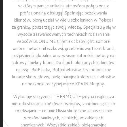
w którym panuje unikalna atmosfera połączona z
profesjonalną obsługą. Spełniając oczekiwania
klientów, biorę udział w wielu szkoleniach w Polsce i
za granicą, poszerzając swoją wiedzę. Specjalizuję się w
wysoce zaawansowanych technikach rozjaśniania
włosów BLOND.ME tj. reflex ; babylight; sombre;
ombre; metoda niteczkowa; grzebieniowa; front blond;
rozjaśnienia globalne oraz własne autorskie metody na
zdrowy i piękny blond. Do moich ulubionych zabiegów
należą : BioPlastia, Botox włosów, trychologiczne
kuracje skóry głowy, pielęgnacyjna koloryzacja włosów
na bezkonkurencyjnej marce KEVIN.Murphy.
Wykonuję strzyżenia THERMCUT- jedyna i najlepsza
metoda skracania końcówek włosów, zapobiegająca ich
rozdwajaniu – co umożliwia skuteczne zapuszczanie
włosów łamliwych, cienkich, po zabiegach
chemicznych. Wszystkie zabiegi pielęgnacyjne